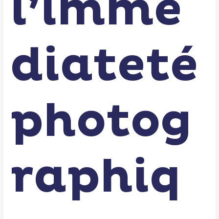
l’immé
diateté
photog
raphiq