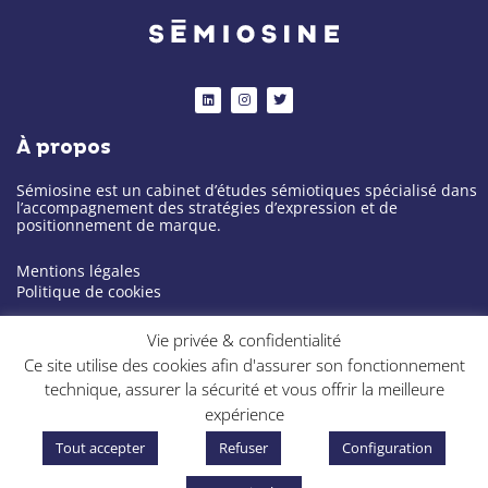
L
I
T
i
n
w
n
s
i
k
t
t
À propos
e
a
t
d
g
e
i
r
r
n
a
Sémiosine est un cabinet d’études sémiotiques spécialisé dans
m
l’accompagnement des stratégies d’expression et de
positionnement de marque.
Mentions légales
Politique de cookies
Notre cabinet
Vie privée & confidentialité
Ce site utilise des cookies afin d'assurer son fonctionnement
À propos
technique, assurer la sécurité et vous offrir la meilleure
Expertise
expérience
Projets
Blog
Tout accepter
Refuser
Configuration