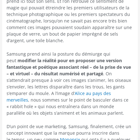
prend ici tout son sens. Et l’on retrouve ce sentiment de
magie qui pouvait étreindre les premiers utilisateurs de la
technique photographique ou les premiers spectateurs du
cinématographe, lorsqu’on ne savait pas encore très bien
comment ces images pouvaient soudain apparaître sur une
plaque de verre, un bout de papier imprégné de sels
d’argent, une toile blanche.
Samsung prend ainsi la posture du démiurge qui
peut
modifier la réalité pour en proposer une version
fantastique et poétique associant réel – de la prise de vue
– et virtuel – du résultat numérisé et partagé
. On
s’attendrait presque à voir ces images s’animer, les oiseaux
s’envoler, les lettres disparaître dans les trous, les gants
s’emparer du moule. A l’image d’
Alice au pays des
merveilles
, nous sommes sur le point de basculer dans ce
« rabbit hole » qui nous entraînera dans un monde
parallèle où les objets s’animent et les animaux parlent.
D’un point de vue marketing, Samsung, finalement, crée un
concept innovant que la marque pourra inscrire dans
le temps, un peu comme
Monoprix
qui opta il y a quelques