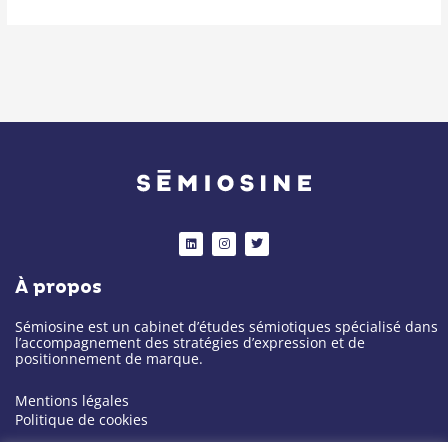
Alternative:
L
I
T
i
n
w
n
s
i
k
t
t
À propos
e
a
t
d
g
e
i
r
r
n
a
Sémiosine est un cabinet d’études sémiotiques spécialisé dans
m
l’accompagnement des stratégies d’expression et de
positionnement de marque.
Mentions légales
Politique de cookies