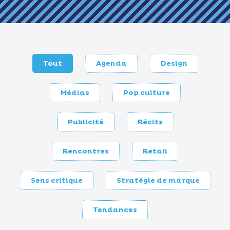
Tout
Agenda
Design
Médias
Pop culture
Publicité
Récits
Rencontres
Retail
Sens critique
Stratégie de marque
Tendances