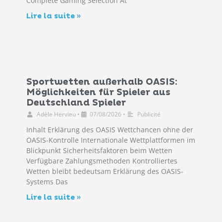
Complete Gaming Selection At
Lire la suite »
Sportwetten außerhalb OASIS:
Möglichkeiten für Spieler aus
Deutschland Spieler
Adèle Hervieu
•
07/08/2026
•
Publicité
Inhalt Erklärung des OASIS Wettchancen ohne der
OASIS-Kontrolle Internationale Wettplattformen im
Blickpunkt Sicherheitsfaktoren beim Wetten
Verfügbare Zahlungsmethoden Kontrolliertes
Wetten bleibt bedeutsam Erklärung des OASIS-
Systems Das
Lire la suite »