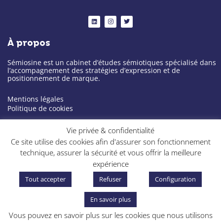
L
I
T
i
n
w
n
s
i
k
t
t
À propos
e
a
t
d
g
e
i
r
r
n
a
Sémiosine est un cabinet d’études sémiotiques spécialisé dans
m
l’accompagnement des stratégies d’expression et de
positionnement de marque.
Mentions légales
Politique de cookies
Notre cabinet
Vie privée & confidentialité
Ce site utilise des cookies afin d'assurer son fonctionnement
À propos
technique, assurer la sécurité et vous offrir la meilleure
Expertise
expérience
Projets
Blog
Tout accepter
Refuser
Configuration
Nous contacter
En savoir plus
Vous pouvez en savoir plus sur les cookies que nous utilisons
Contactez-nous