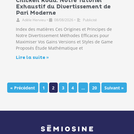
Chicken Road: Notre Tutoriel
Exhaustif du Divertissement de
Pari Moderne
Adèle Hervieu
•
08/08/2026
•
Publicité
Index des matières Ces Origines et Principes de
Notre Divertissement Méthodes Efficaces pour
Maximiser Vos Gains Versions et Styles de Game
Proposés Étude Mathématique et
Lire la suite »
« Précédent
1
2
3
4
…
20
Suivant »