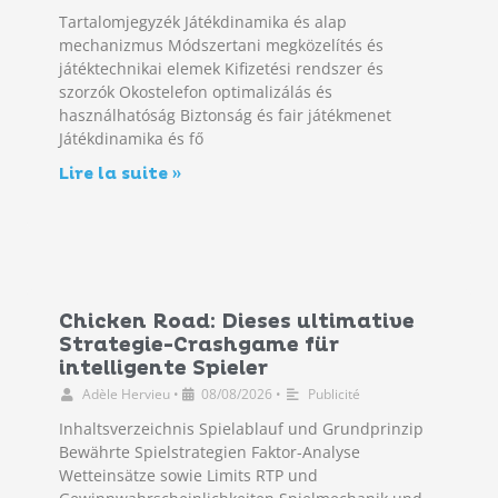
Tartalomjegyzék Játékdinamika és alap
mechanizmus Módszertani megközelítés és
játéktechnikai elemek Kifizetési rendszer és
szorzók Okostelefon optimalizálás és
használhatóság Biztonság és fair játékmenet
Játékdinamika és fő
Lire la suite »
Chicken Road: Dieses ultimative
Strategie-Crashgame für
intelligente Spieler
Adèle Hervieu
•
08/08/2026
•
Publicité
Inhaltsverzeichnis Spielablauf und Grundprinzip
Bewährte Spielstrategien Faktor-Analyse
Wetteinsätze sowie Limits RTP und