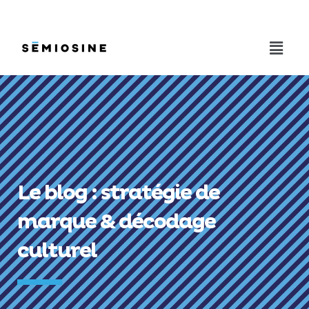
Aller
au
contenu
Menu
Le blog : stratégie de
marque & décodage
culturel