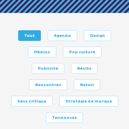
Tout
Agenda
Design
Médias
Pop culture
Publicité
Récits
Rencontres
Retail
Sens critique
Stratégie de marque
Tendances