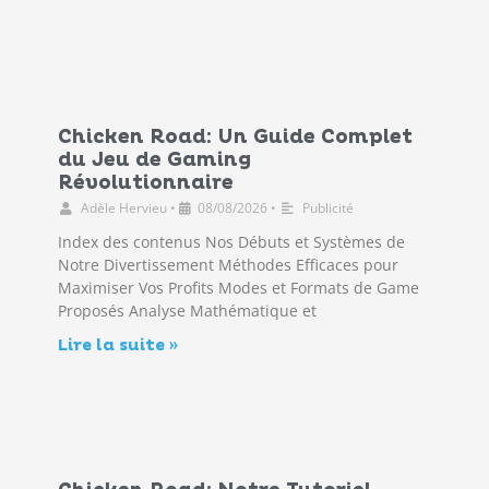
Chicken Road: Un Guide Complet
du Jeu de Gaming
Révolutionnaire
Adèle Hervieu
•
08/08/2026
•
Publicité
Index des contenus Nos Débuts et Systèmes de
Notre Divertissement Méthodes Efficaces pour
Maximiser Vos Profits Modes et Formats de Game
Proposés Analyse Mathématique et
Lire la suite »