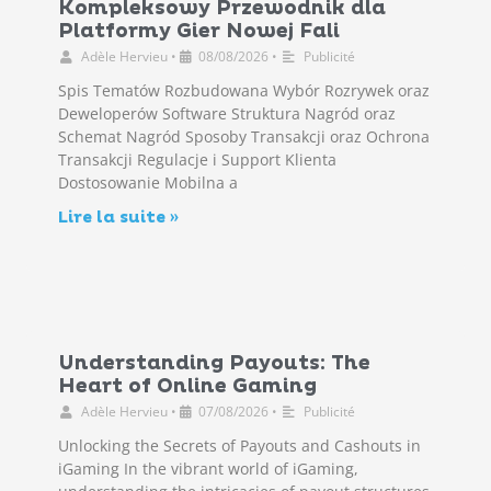
Kompleksowy Przewodnik dla
Platformy Gier Nowej Fali
Adèle Hervieu
•
08/08/2026
•
Publicité
Spis Tematów Rozbudowana Wybór Rozrywek oraz
Deweloperów Software Struktura Nagród oraz
Schemat Nagród Sposoby Transakcji oraz Ochrona
Transakcji Regulacje i Support Klienta
Dostosowanie Mobilna a
Lire la suite »
Understanding Payouts: The
Heart of Online Gaming
Adèle Hervieu
•
07/08/2026
•
Publicité
Unlocking the Secrets of Payouts and Cashouts in
iGaming In the vibrant world of iGaming,