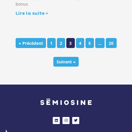
bonus
Lire la suite »
« Précédent
1
2
3
4
5
…
20
Suivant »
L
I
T
i
n
w
n
s
i
k
t
t