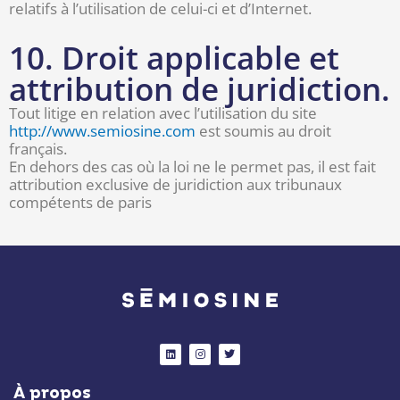
relatifs à l’utilisation de celui-ci et d’Internet.
10. Droit applicable et
attribution de juridiction.
Tout litige en relation avec l’utilisation du site
http://www.semiosine.com
est soumis au droit
français.
En dehors des cas où la loi ne le permet pas, il est fait
attribution exclusive de juridiction aux tribunaux
compétents de paris
L
I
T
i
n
w
n
s
i
k
t
t
À propos
e
a
t