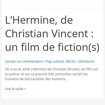
L’Hermine, de
L’Hermine,
de
Christian
Christian Vincent :
Vincent
:
un
un film de fiction(s)
film
de
fiction(s)
Laisser un commentaire
/
Pop culture
,
Récits
/
Sémiosine
On a vu et aimé L’Hermine de Christian Vincent, un film sur
la justice, et sur ce pouvoir très particulier qu’ont les
humains de (se) raconter des histoires.
Lire la suite »