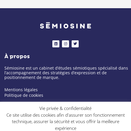
L
I
T
i
n
w
n
s
i
k
t
t
À propos
e
a
t
d
g
e
i
r
r
n
a
Sémiosine est un cabinet d’études sémiotiques spécialisé dans
m
l’accompagnement des stratégies d’expression et de
positionnement de marque.
Mentions légales
Politique de cookies
Notre cabinet
Vie privée & confidentialité
Ce site utilise des cookies afin d'assurer son fonctionnement
À propos
technique, assurer la sécurité et vous offrir la meilleure
Expertise
expérience
Projets