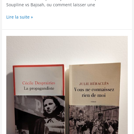
Soupline vs Bajoah, ou comment laisser une
Lire la suite »
Une
question
de
point
de
vue