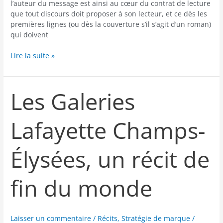
l’auteur du message est ainsi au cœur du contrat de lecture
que tout discours doit proposer à son lecteur, et ce dès les
premières lignes (ou dès la couverture s’il s’agit d’un roman)
qui doivent
Lire la suite »
Les Galeries
Les
Galeries
Lafayette
Lafayette Champs-
Champs-
Élysées,
un
Élysées, un récit de
récit
de
fin
fin du monde
du
monde
Laisser un commentaire
/
Récits
,
Stratégie de marque
/