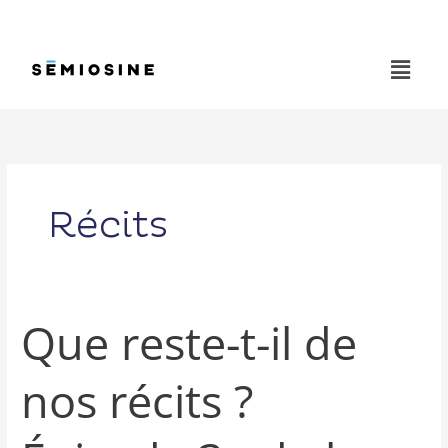
Aller
au
contenu
Menu
Récits
Que reste-t-il de
Que
reste-
t-
nos récits ?
il
de
nos