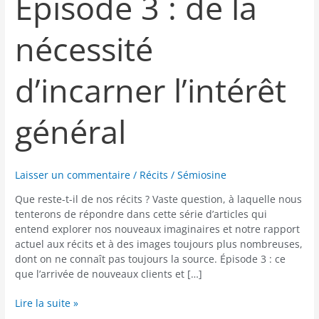
Épisode 3 : de la
récits
?
Épisode
nécessité
3
:
d’incarner l’intérêt
de
la
nécessité
général
d’incarner
l’intérêt
général
Laisser un commentaire
/
Récits
/
Sémiosine
Que reste-t-il de nos récits ? Vaste question, à laquelle nous
tenterons de répondre dans cette série d’articles qui
entend explorer nos nouveaux imaginaires et notre rapport
actuel aux récits et à des images toujours plus nombreuses,
dont on ne connaît pas toujours la source. Épisode 3 : ce
que l’arrivée de nouveaux clients et […]
Lire la suite »