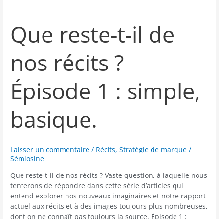
Que reste-t-il de
Que
reste-
t-
nos récits ?
il
de
nos
Épisode 1 : simple,
récits
?
Épisode
basique.
1
:
simple,
basique.
Laisser un commentaire
/
Récits
,
Stratégie de marque
/
Sémiosine
Que reste-t-il de nos récits ? Vaste question, à laquelle nous
tenterons de répondre dans cette série d’articles qui
entend explorer nos nouveaux imaginaires et notre rapport
actuel aux récits et à des images toujours plus nombreuses,
dont on ne connaît pas toujours la source. Épisode 1 :