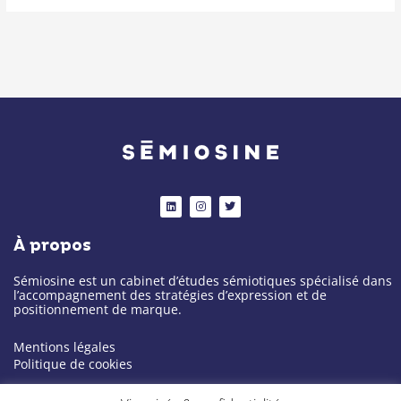
L
I
T
i
n
w
n
s
i
k
t
t
À propos
e
a
t
d
g
e
i
r
r
n
a
Sémiosine est un cabinet d’études sémiotiques spécialisé dans
m
l’accompagnement des stratégies d’expression et de
positionnement de marque.
Mentions légales
Politique de cookies
Notre cabinet