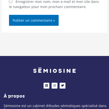
Enregistrer mon nom, mon e-mail et mon site dans
le navigateur pour mon prochain commentaire.
Alternative:
L
I
T
i
n
w
n
s
i
k
t
t
À propos
e
a
t
d
g
e
i
r
r
n
a
Sémiosine est un cabinet d’études sémiotiques spécialisé dans
m