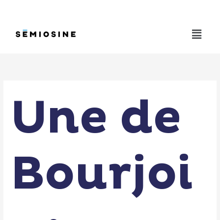
Aller
au
contenu
Menu
Une de
Bourjoi