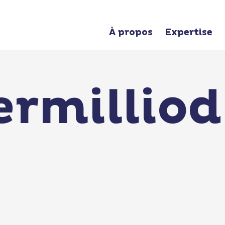
À propos
Expertise
ermilliod