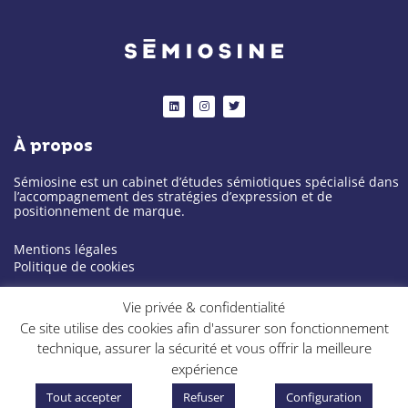
L
I
T
i
n
w
n
s
i
k
t
t
À propos
e
a
t
d
g
e
i
r
r
n
a
Sémiosine est un cabinet d’études sémiotiques spécialisé dans
m
l’accompagnement des stratégies d’expression et de
positionnement de marque.
Mentions légales
Politique de cookies
Notre cabinet
Vie privée & confidentialité
Ce site utilise des cookies afin d'assurer son fonctionnement
À propos
technique, assurer la sécurité et vous offrir la meilleure
Expertise
expérience
Projets
Blog
Tout accepter
Refuser
Configuration