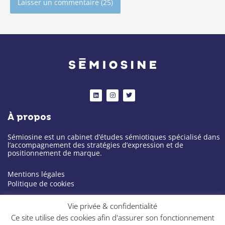
Alternative:
L
I
T
i
n
w
n
s
i
k
t
t
À propos
e
a
t
d
g
e
i
r
r
n
a
Sémiosine est un cabinet d’études sémiotiques spécialisé dans
m
l’accompagnement des stratégies d’expression et de
positionnement de marque.
Mentions légales
Politique de cookies
Notre cabinet
Vie privée & confidentialité
Ce site utilise des cookies afin d'assurer son fonctionnement
À propos