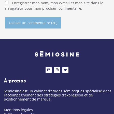
Enregistrer mon nom, mon e-mail et mon site dans le
navigateur pour mon prochain commentaire.
Alternative:
L
I
T
i
n
w
n
s
i
k
t
t
À propos
e
a
t
d
g
e
i
r
r
n
a
Sémiosine est un cabinet d’études sémiotiques spécialisé dans
m
l’accompagnement des stratégies d’expression et de
positionnement de marque.
Mentions légales